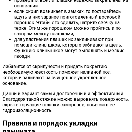
проверить, все ли плашки надежно закреплены на
основании;
если скрип возникает в замках, то постарайтесь
вдуть в них заранее приготовленный восковой
порошок. Чтобы его сделать, натрите свечку на
терке. Этим же порошком можно пройтись и по
зазорам между плашками;
для уплотнения плашек их заклинивают при
помощи клинышков, которые забивают в щель.
Функцию клинышков могут выполнять и мелкие
гвозди.
Избавится от скрипучести и придать покрытию
необходимую жесткость поможет наливной пол,
который заливают на очищенное укрепленное
основание.
Данный вариант самый долговечный и эффективный.
Благодаря такой стяжке можно выровнять поверхность,
скрыть торчащие шляпки саморезов, повысить ее
гидроизоляционность.
Правила и порядок укладки
ламината