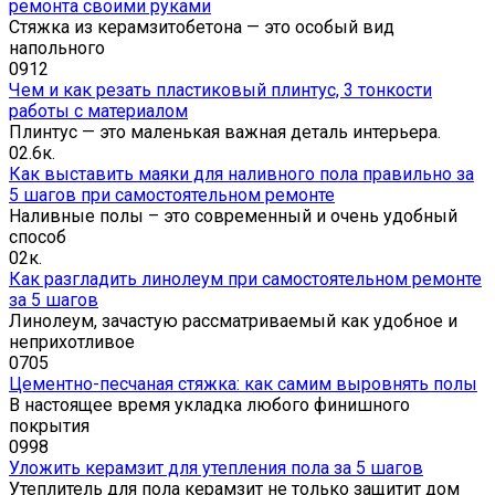
ремонта своими руками
Стяжка из керамзитобетона — это особый вид
напольного
0
912
Чем и как резать пластиковый плинтус, 3 тонкости
работы с материалом
Плинтус — это маленькая важная деталь интерьера.
0
2.6к.
Как выставить маяки для наливного пола правильно за
5 шагов при самостоятельном ремонте
Наливные полы – это современный и очень удобный
способ
0
2к.
Как разгладить линолеум при самостоятельном ремонте
за 5 шагов
Линолеум, зачастую рассматриваемый как удобное и
неприхотливое
0
705
Цементно-песчаная стяжка: как самим выровнять полы
В настоящее время укладка любого финишного
покрытия
0
998
Уложить керамзит для утепления пола за 5 шагов
Утеплитель для пола керамзит не только защитит дом