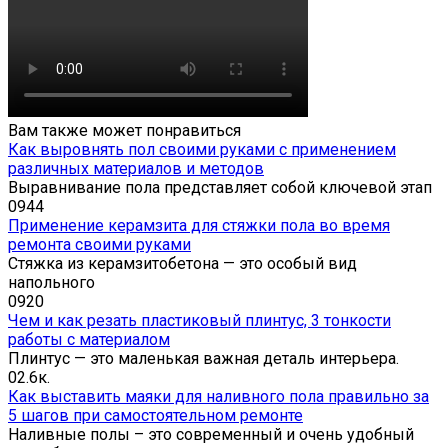
Вам также может понравиться
Как выровнять пол своими руками с применением
различных материалов и методов
Выравнивание пола представляет собой ключевой этап
0
944
Применение керамзита для стяжки пола во время
ремонта своими руками
Стяжка из керамзитобетона — это особый вид
напольного
0
920
Чем и как резать пластиковый плинтус, 3 тонкости
работы с материалом
Плинтус — это маленькая важная деталь интерьера.
0
2.6к.
Как выставить маяки для наливного пола правильно за
5 шагов при самостоятельном ремонте
Наливные полы – это современный и очень удобный