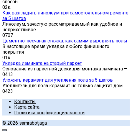
способ
0
2к.
Как разгладить линолеум при самостоятельном ремонте
за 5 шагов
Линолеум, зачастую рассматриваемый как удобное и
неприхотливое
0
707
Цементно-песчаная стяжка: как самим выровнять полы
В настоящее время укладка любого финишного
покрытия
0
1к.
Укладка ламината на старый паркет
Основание из паркетной доски для монтажа ламината —
0
413
Уложить керамзит для утепления пола за 5 шагов
Утеплитель для пола керамзит не только защитит дом
0
423
Контакты
Карта сайта
Политика конфиденциальности
© 2026 samrabotjaga